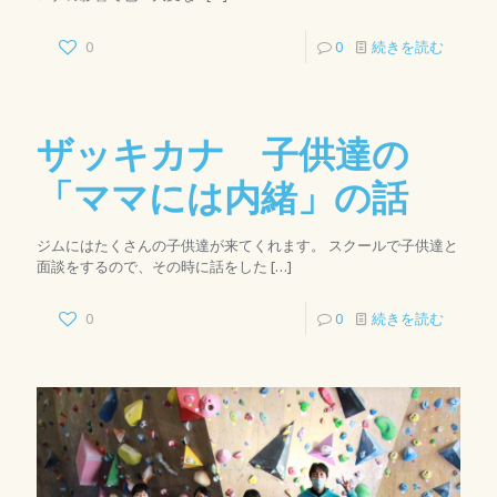
0
0
続きを読む
ザッキカナ 子供達の
「ママには内緒」の話
ジムにはたくさんの子供達が来てくれます。 スクールで子供達と
面談をするので、その時に話をした
[…]
0
0
続きを読む