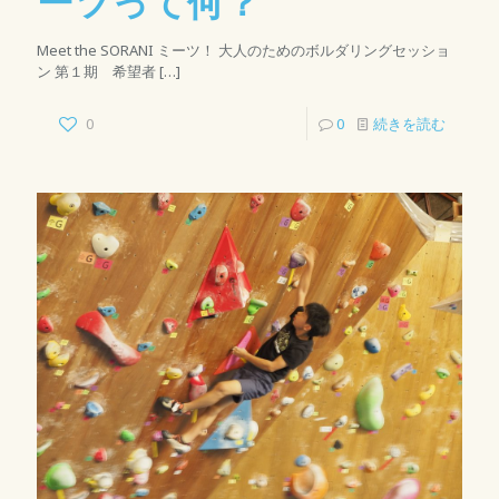
ーツって何？
Meet the SORANI ミーツ！ 大人のためのボルダリングセッショ
ン 第１期 希望者
[…]
0
0
続きを読む