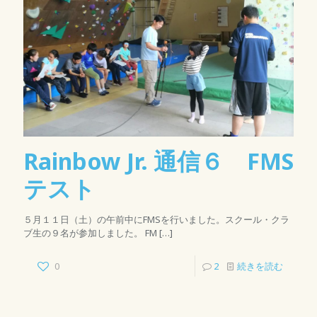
Rainbow Jr. 通信６ FMS
テスト
５月１１日（土）の午前中にFMSを行いました。スクール・クラ
ブ生の９名が参加しました。 FM
[…]
0
2
続きを読む