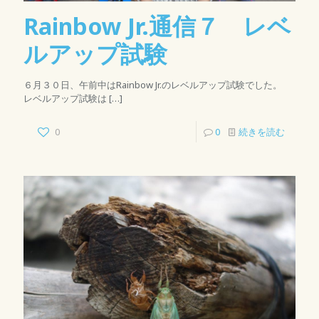
Rainbow Jr.通信７ レベ
ルアップ試験
６月３０日、午前中はRainbow Jr.のレベルアップ試験でした。
レベルアップ試験は
[…]
0
0
続きを読む