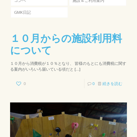
コンペ
施設＆ご利用案内
GMK日記
１０月からの施設利用料
について
１０月から消費税が１０％となり、 皆様のもとにも消費税に関す
る案内がいろいろ届いている頃だと
[…]
0
0
続きを読む