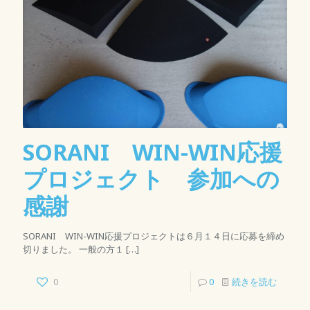
SORANI WIN-WIN応援
プロジェクト 参加への
感謝
SORANI WIN-WIN応援プロジェクトは６月１４日に応募を締め
切りました。 一般の方１
[…]
0
0
続きを読む