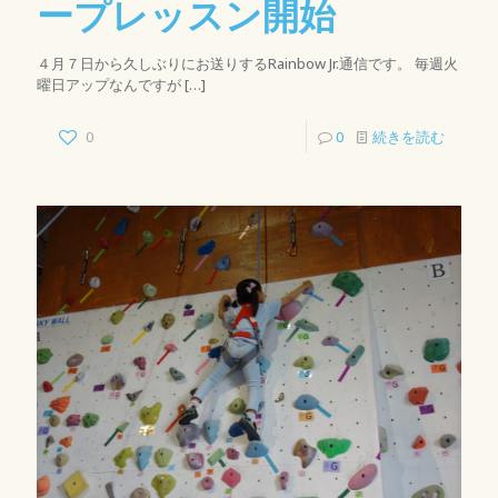
ープレッスン開始
４月７日から久しぶりにお送りするRainbow Jr.通信です。 毎週火
曜日アップなんですが
[…]
0
0
続きを読む