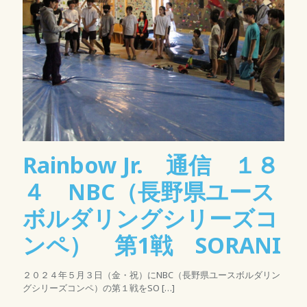
Rainbow Jr. 通信 １８
４ NBC（長野県ユース
ボルダリングシリーズコ
ンペ） 第1戦 SORANI
２０２４年５月３日（金・祝）にNBC（長野県ユースボルダリン
グシリーズコンペ）の第１戦をSO
[…]