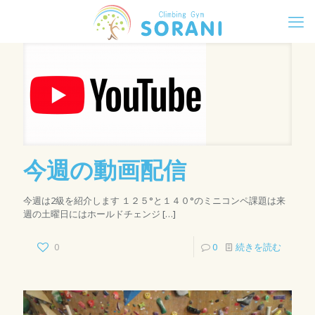
今週の動画配信
今週は2級を紹介します １２５°と１４０°のミニコンペ課題は来
週の土曜日にはホールドチェンジ
[…]
0
0
続きを読む