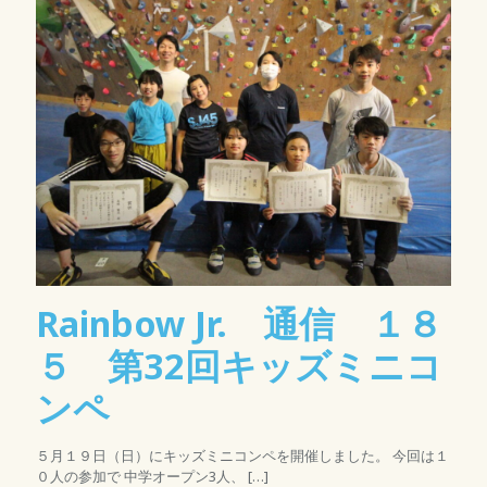
Rainbow Jr. 通信 １８
５ 第32回キッズミニコ
ンペ
５月１９日（日）にキッズミニコンペを開催しました。 今回は１
０人の参加で 中学オープン3人、
[…]