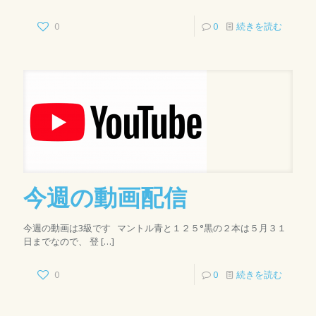
0
0
続きを読む
今週の動画配信
今週の動画は3級です マントル青と１２５°黒の２本は５月３１
日までなので、 登
[…]
0
0
続きを読む