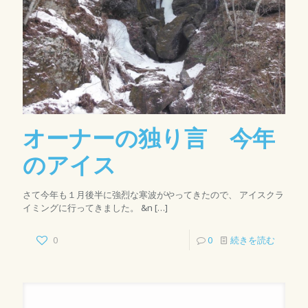
オーナーの独り言 今年
のアイス
さて今年も１月後半に強烈な寒波がやってきたので、 アイスクラ
イミングに行ってきました。 &n
[…]
0
0
続きを読む