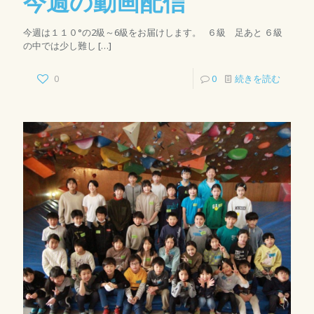
今週の動画配信
今週は１１０°の2級～6級をお届けします。 ６級 足あと ６級
の中では少し難し
[…]
0
0
続きを読む