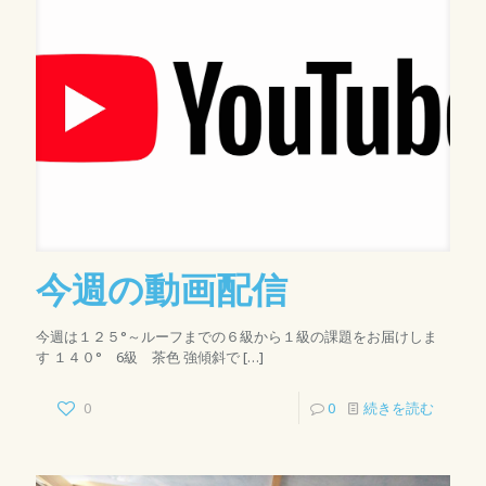
今週の動画配信
今週は１２５°～ルーフまでの６級から１級の課題をお届けしま
す １４０° 6級 茶色 強傾斜で
[…]
0
0
続きを読む