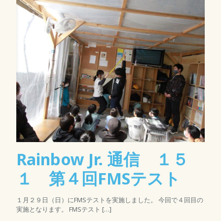
Rainbow Jr. 通信 １５
１ 第４回FMSテスト
１月２９日（日）にFMSテストを実施しました。 今回で４回目の
実施となります。 FMSテスト
[…]