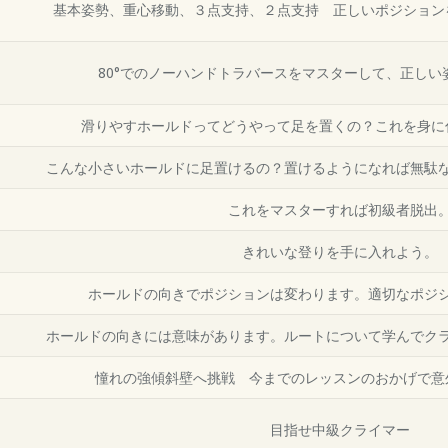
基本姿勢、重心移動、３点支持、２点支持 正しいポジション
80°でのノーハンドトラバースをマスターして、正しい
滑りやすホールドってどうやって足を置くの？これを身に
こんな小さいホールドに足置けるの？置けるようになれば無駄
これをマスターすれば初級者脱出
きれいな登りを手に入れよう。
ホールドの向きでポジションは変わります。適切なポジ
ホールドの向きには意味があります。ルートについて学んでク
憧れの強傾斜壁へ挑戦 今までのレッスンのおかげで意
目指せ中級クライマー