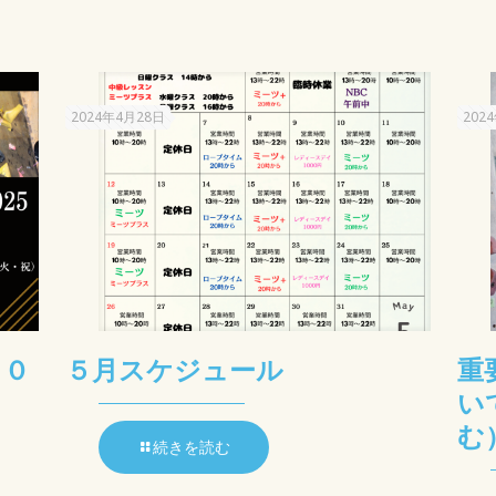
2024年4月28日
202
２０
５月スケジュール
重
い
む
続きを読む