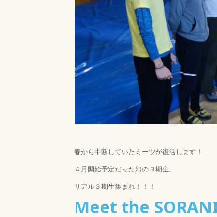
春から中断していたミーツが復活します！
４月開始予定だった幻の３期生。
リアル３期生集まれ！！！
Meet the SO