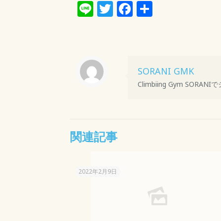
Line
Twitter
Facebook
共
有
SORANI GMK
Climbiing Gym S
関連記事
2022年2月9日