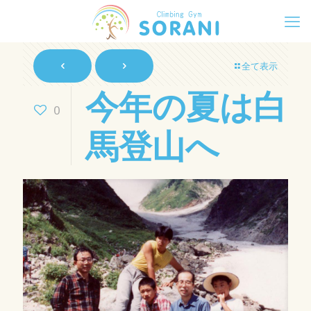
全て表示
今年の夏は白
0
馬登山へ