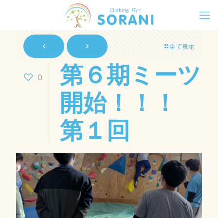
全て表示
第６期ミーツ
0
開始！！！
第１回