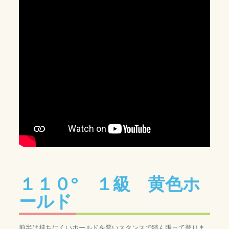
１１０° １級 黄色ホ
ールド
前半は持ちにくいホールドを悪いスタンスで踏ん張って登りま