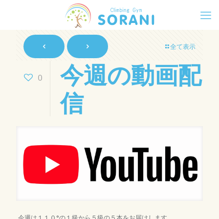
全て表示
今週の動画配
0
信
今週は１１０°の１級から５級の５本をお届けします。