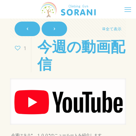
全て表示
今週の動画配
1
信
今週は９０°、１００°のニュールートを紹介します。