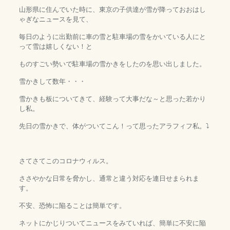
山形県に住んでいた時に、東京の子供達が雪が降っておおはし
ゃぎなニュースを見て、
毎日のように出勤前に車の雪と駐車場の雪をかいている人にと
って雪は嬉しくない！と
ものすごい勢いで駐車場の雪かきをしたのを思い出しました。
雪かきして数年・・・
雪かきも板についてきて、経験って大事だな～と思った若かり
し私。
先日の雪かきで、体がついてこん！って思ったアラフィフ私。⤵
さてさてこのコロナウィルス。
ささやかな日常を脅かし、通常と違う対応を連日せまられま
す。
不安、恐怖に陥ることは簡単です。
ネットにかじりついてニュースをみていれば、簡単に不安に陥