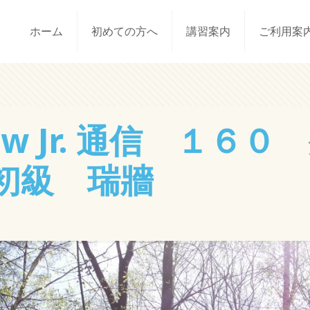
ホーム
初めての方へ
講習案内
ご利用案
bow Jr. 通信 １
初級 瑞牆