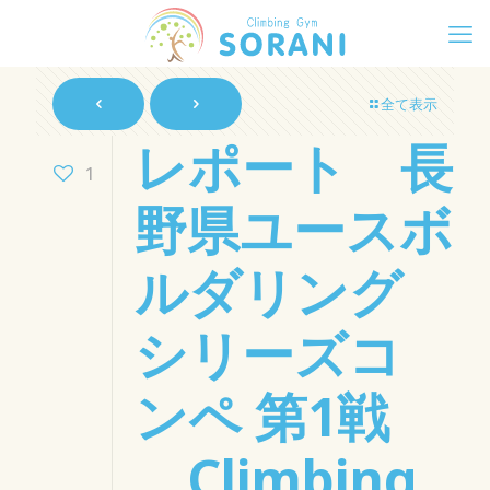
全て表示
レポート 長
1
野県ユースボ
ルダリング
シリーズコ
ンペ 第1戦
Climbing