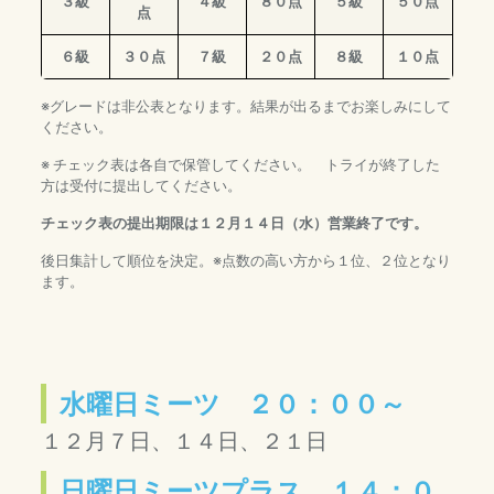
３級
４級
８０点
５級
５０点
点
６級
３０点
７級
２０点
８級
１０点
※グレードは非公表となります。結果が出るまでお楽しみにして
ください。
※ チェック表は各自で保管してください。 トライが終了した
方は受付に提出してください。
チェック表の提出期限は１２月１４日（水）営業終了です
。
後日集計して順位を決定。※点数の高い方から１位、２位となり
ます。
水曜日ミーツ ２０：００～
１２
月７日、１４日、２１日
日曜日ミーツプラス １４：０