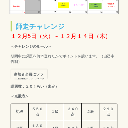
師走チャレンジ
１２月5日（火）～１２月１４日（木）
＜チャレンジのルール＞
期間中に課題を何本登れたかでポイントを競います。（自己申
告制）
参加者全員にソラ
ニ特製
缶バッチプ
レゼント！！！
課題数：２０くらい（未定）
＜点数表＞
５５０
３４０
２１０
初段
１級
２級
点
点
点
１３０