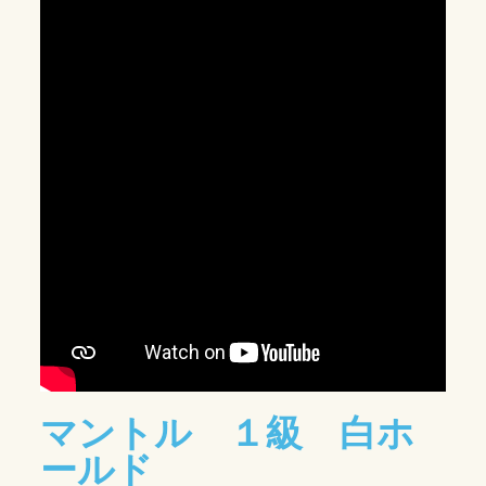
マントル １級 白ホ
ールド