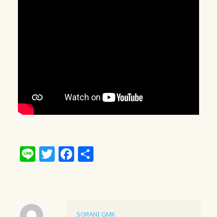
Line
Twitter
Facebook
共
有
SORANI GMK