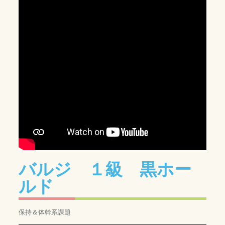
バルジ １級 黒ホー
ルド
保持＆体幹系課題