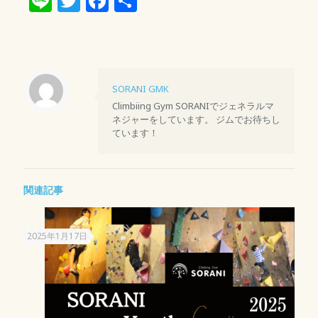
Line
Twitter
Facebook
共
有
SORANI GMK
Climbiing Gym SORANIでジェネラルマ
ネジャーをしています。 ジムでお待ちし
ています！
関連記事
2025年1月17日