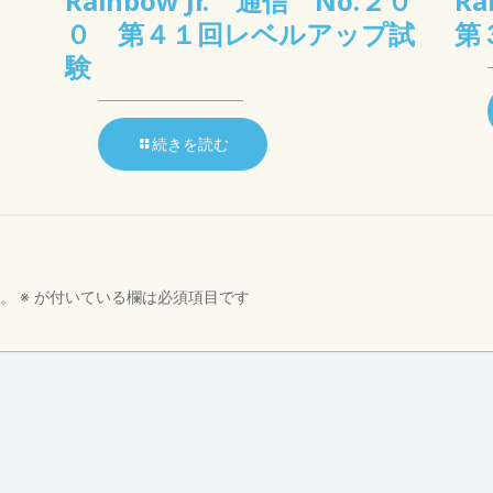
Rainbow Jr. 通信 No.２０
R
０ 第４１回レベルアップ試
第
験
続きを読む
。
※
が付いている欄は必須項目です