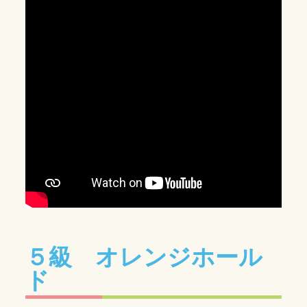
５級 オレンジホール
ド