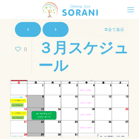
全て表示
３月スケジュ
0
ール