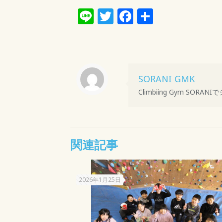
Line
Twitter
Facebook
共
有
SORANI GMK
Climbiing Gym S
関連記事
2026年1月25日