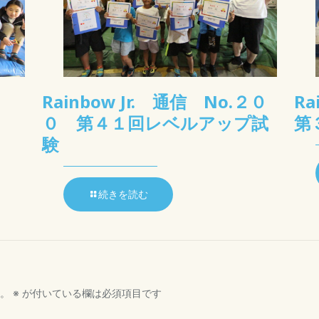
Rainbow Jr. 通信 No.２０
R
０ 第４１回レベルアップ試
第
験
続きを読む
。
※
が付いている欄は必須項目です