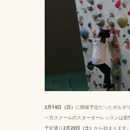
2月1
4日（日
）
に開催予定だったボルダ
一方スクールのスターターレッスンは
新
予定通り
2月20日（土）
から始まります