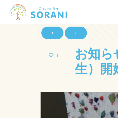
お知ら
1
生）開