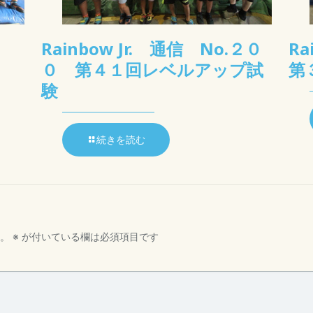
Rainbow Jr. 通信 No.２０
R
０ 第４１回レベルアップ試
第
験
続きを読む
。
※
が付いている欄は必須項目です