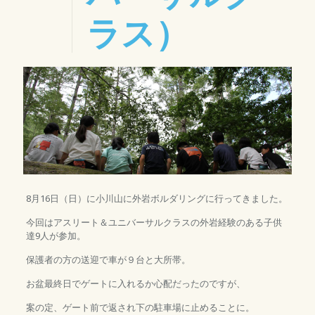
ラス）
8月16日（日）に小川山に外岩ボルダリングに行ってきました。
今回はアスリート＆ユニバーサルクラスの外岩経験のある子供
達9人が参加。
保護者の方の送迎で車が９台と大所帯。
お盆最終日でゲートに入れるか心配だったのですが、
案の定、ゲート前で返され下の駐車場に止めることに。