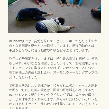
Rainbow Jr.では、姿勢を見直すことで、スポーツを行う上で土
台となる基礎的動作向上を目指しています。基礎的動作とは、
手足をしなやかに使う動作や呼吸などが含まれています。
昨年に姿勢測定を行い、まずは、子供達の現状を把握し、怪我
をしやすい部分などを確認しました。そして、測定結果から何
をトレーニングに取り入れていけばいいかということについて
理学療法士の先生と話し合い、第一歩はウォーミングアップの
見直しを行いました。
姿勢測定を受けた子供達の多くにみられたのが、ももと大胸筋
の硬さでした。筋肉の硬さは、関節の可動域を小さくするた
め、体を大きく動かしたいクライミングでは、柔らかいほう
が、より体を大きく動かせます。柔らかいだけがよいというわ
けではありませんが、柔らかさは怪我をしにくいというメリッ
トがあります。