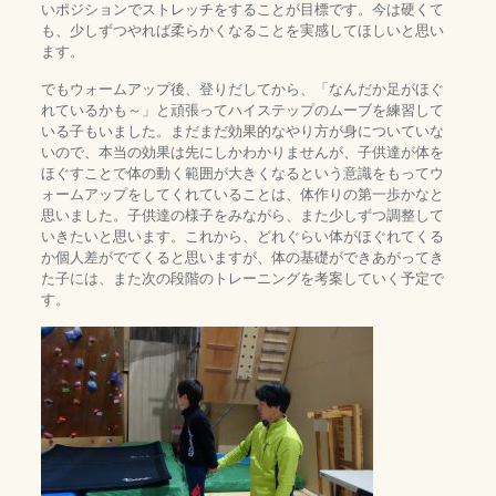
いポジションでストレッチをすることが目標です。今は硬くて
も、少しずつやれば柔らかくなることを実感してほしいと思い
ます。
でもウォームアップ後、登りだしてから、「なんだか足がほぐ
れているかも～」と頑張ってハイステップのムーブを練習して
いる子もいました。まだまだ効果的なやり方が身についていな
いので、本当の効果は先にしかわかりませんが、子供達が体を
ほぐすことで体の動く範囲が大きくなるという意識をもってウ
ォームアップをしてくれていることは、体作りの第一歩かなと
思いました。子供達の様子をみながら、また少しずつ調整して
いきたいと思います。これから、どれぐらい体がほぐれてくる
か個人差がでてくると思いますが、体の基礎ができあがってき
た子には、また次の段階のトレーニングを考案していく予定で
す。