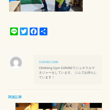
Line
Twitter
Facebook
共
有
SORANI GMK
Climbiing Gym SORANIでジェネラルマ
ネジャーをしています。 ジムでお待ちし
ています！
関連記事