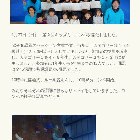
1月27日（日） 第２回キッズミニコンペを開催しました。
60分10課題のセッション方式です。当初は、カテゴリーは１（4
級以上）２（4級以下）としていましたが、参加者の技量を考慮
し、カテゴリー１を４～６年生、カテゴリー２を１～３年に変
更しました。参加者は1年生から6年生までの13人でした。課題
は全15課題で共通課題が5課題でした。
10時半に開会式、ルール説明をし、10時45分コンペ開始。
みんなそれぞれの課題に散らばりトライをしていきました。コ
ンペの様子は写真でどうぞ！