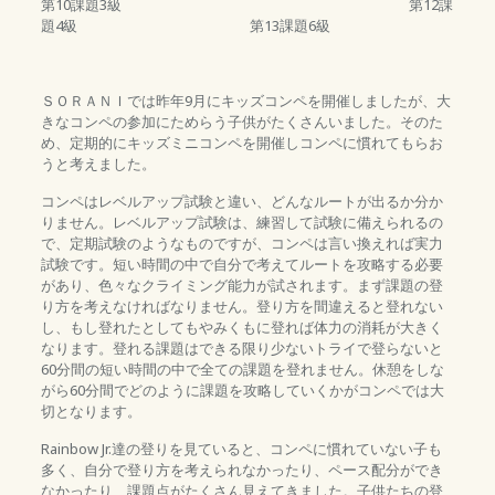
第10課題3級 第12課
題4級 第13課題6級
ＳＯＲＡＮＩでは昨年9月にキッズコンペを開催しましたが、大
きなコンペの参加にためらう子供がたくさんいました。そのた
め、定期的にキッズミニコンペを開催しコンペに慣れてもらお
うと考えました。
コンペはレベルアップ試験と違い、どんなルートが出るか分か
りません。レベルアップ試験は、練習して試験に備えられるの
で、定期試験のようなものですが、コンペは言い換えれば実力
試験です。短い時間の中で自分で考えてルートを攻略する必要
があり、色々なクライミング能力が試されます。まず課題の登
り方を考えなければなりません。登り方を間違えると登れない
し、もし登れたとしてもやみくもに登れば体力の消耗が大きく
なります。登れる課題はできる限り少ないトライで登らないと
60分間の短い時間の中で全ての課題を登れません。休憩をしな
がら60分間でどのように課題を攻略していくかがコンペでは大
切となります。
Rainbow Jr.達の登りを見ていると、コンペに慣れていない子も
多く、自分で登り方を考えられなかったり、ペース配分ができ
なかったり、課題点がたくさん見えてきました。子供たちの登