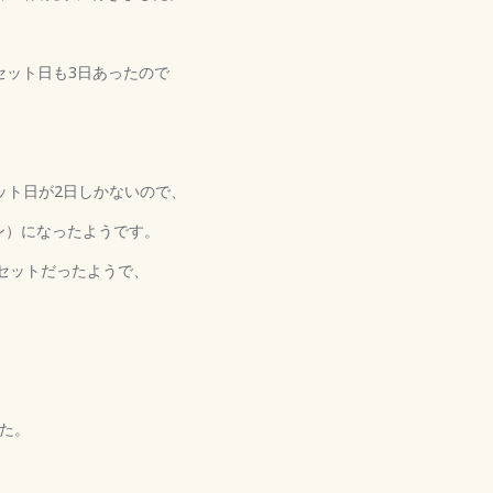
セット日も3日あったので
ット日が2日しかないので、
ン）になったようです。
でセットだったようで、
た。