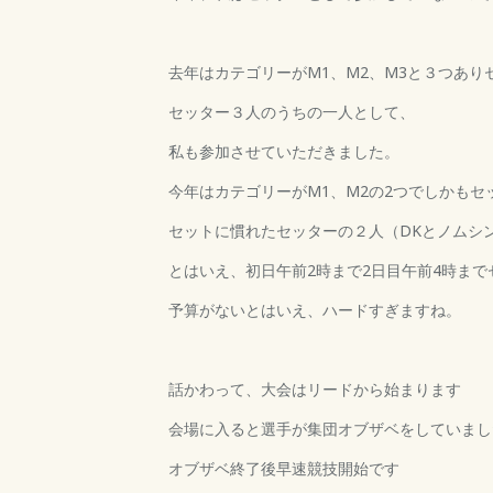
去年はカテゴリーがM1、M2、M3と３つあり
セッター３人のうちの一人として、
私も参加させていただきました。
今年はカテゴリーがM1、M2の2つでしかもセ
セットに慣れたセッターの２人（DKとノムシ
とはいえ、初日午前2時まで2日目午前4時ま
予算がないとはいえ、ハードすぎますね。
話かわって、大会はリードから始まります
会場に入ると選手が集団オブザベをしていまし
オブザベ終了後早速競技開始です