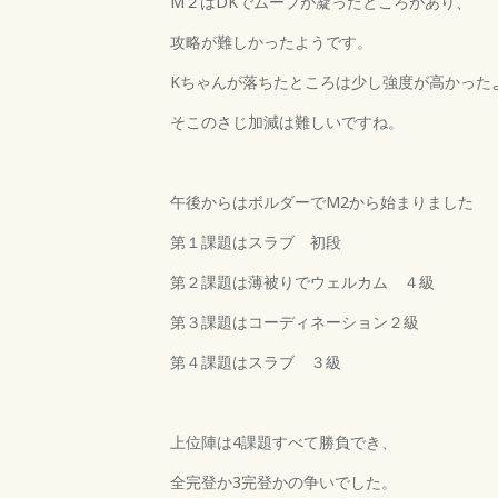
M２はDKでムーブが凝ったところがあり、
攻略が難しかったようです。
Kちゃんが落ちたところは少し強度が高かった
そこのさじ加減は難しいですね。
午後からはボルダーでM2から始まりました
第１課題はスラブ 初段
第２課題は薄被りでウェルカム ４級
第３課題はコーディネーション２級
第４課題はスラブ ３級
上位陣は4課題すべて勝負でき、
全完登か3完登かの争いでした。