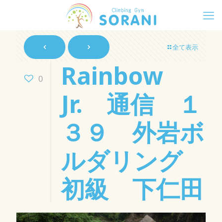
全て表示
Rainbow
0
Jr. 通信 １
３９ 外岩ボ
ルダリング
初級 下仁田