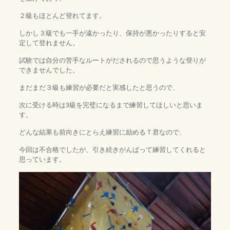
２級もほとんど登れてます。
しかし３級でも一手が遠かったり、保持が悪かったりすると安
定して登れません。
試験では自分の苦手なルートがだされるので思うような登りが
できませんでした。
まだまだ３級も練習が必要だと実感したと思うので、
次に受ける時は3級を完璧になるまで練習してほしいと思いま
す。
どんな結果も前向きにとらえ練習に励めるＴ君なので、
今回は不合格でしたが、引き続きがんばって練習してくれると
思っています。