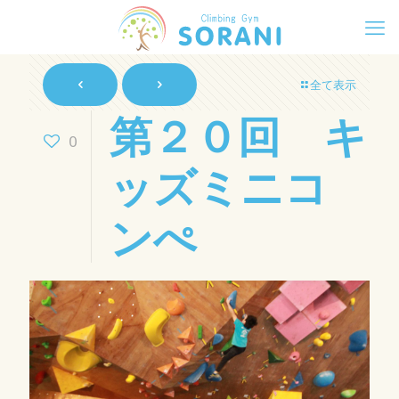
全て表示
第２０回 キ
0
ッズミニコ
ンぺ