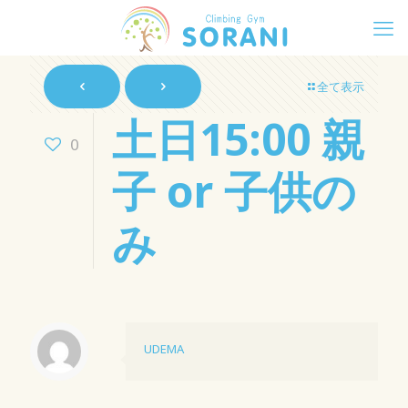
全て表示
土日15:00
親
0
子 or 子供の
み
UDEMA