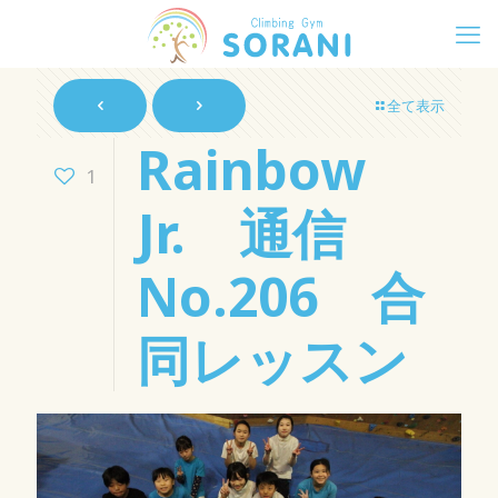
全て表示
Rainbow
1
Jr. 通信
No.206 合
同レッスン